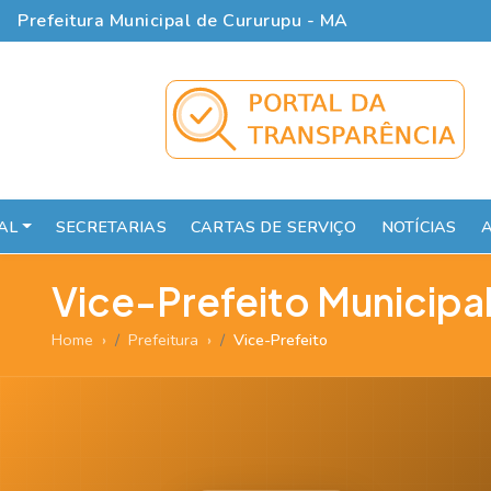
Prefeitura Municipal de Cururupu - MA
AL
SECRETARIAS
CARTAS DE SERVIÇO
NOTÍCIAS
A
Vice-Prefeito Municipa
Home
Prefeitura
Vice-Prefeito