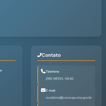
Contato
de
Telefone
(98) 98591-5640
E-mail
ouvidoria@cururupu.ma.gov.br