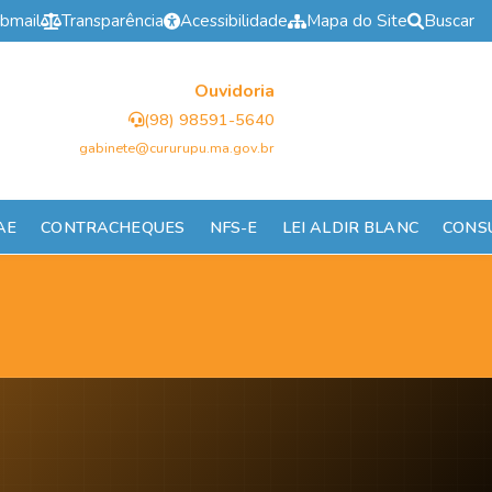
bmail
Transparência
Acessibilidade
Mapa do Site
Buscar
Ouvidoria
(98) 98591-5640
gabinete@cururupu.ma.gov.br
AE
CONTRACHEQUES
NFS-E
LEI ALDIR BLANC
CONS