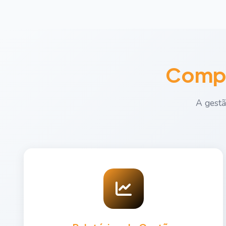
Compr
A gestã